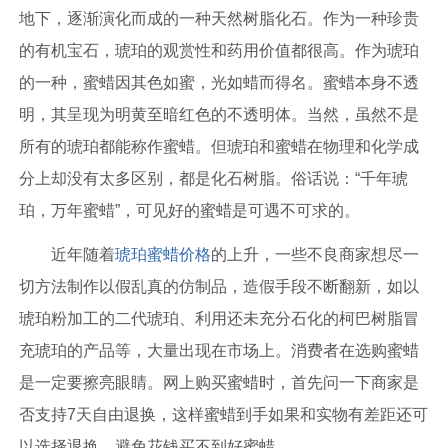
地下，逐渐演化而成的一种天然树脂化石。作为一种珍贵
的有机宝石，琥珀的观赏性和药用价值都很高。作为琥珀
的一种，蜜蜡因其色如蜜，光如蜡而得名。蜜蜡本身不透
明，其呈现为明黄至暗红色的不透明体。当然，虽然不是
所有的琥珀都能称作蜜蜡。但琥珀和蜜蜡在物理和化学成
分上却没有太多区别，都是化石树脂。俗话说：“千年琥
珀，万年蜜蜡”，可见好的蜜蜡是可遇不可求的。
近年随着
琥珀蜜蜡价格
的上升，一些不良商家想尽一
切方法制作以假乱真的仿制品，造假手段不断翻新，如以
琥珀粉加工的二代琥珀、利用还未充分石化的柯巴树脂冒
充琥珀的产品等，大量出现在市场上。消费者在选购蜜蜡
是一定要擦亮眼睛。网上购买蜜蜡时，首先问一下商家是
否支持7天自由退换，这样蜜蜡到手如果和实物有差距还可
以选择退换，避免花钱买不到好蜜蜡。