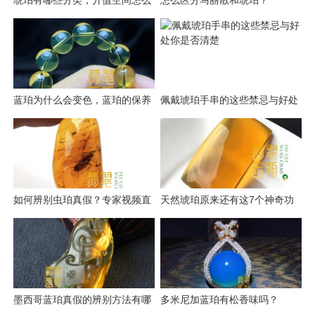
琥珀有哪些分类，升值空间怎么
怎么区分马丽散和琥珀？
样？
蓝珀为什么会变色，蓝珀的保养
佩戴琥珀手串的这些禁忌与好处
技巧有哪些
你是否清楚
如何辨别虫珀真假？专家视频直
天然琥珀原来还有这7个神奇功
播讲解
效
墨西哥蓝珀真假的辨别方法有哪
多米尼加蓝珀有松香味吗？