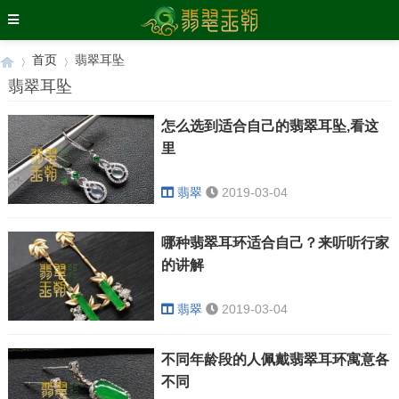
首页
翡翠耳坠
翡翠耳坠
怎么选到适合自己的翡翠耳坠,看这
›
›
里
翡翠
2019-03-04
哪种翡翠耳环适合自己？来听听行家
的讲解
翡翠
2019-03-04
不同年龄段的人佩戴翡翠耳环寓意各
不同