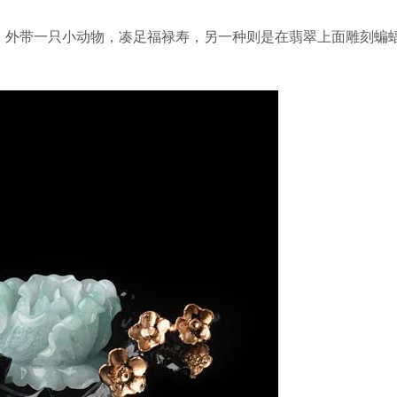
”，外带一只小动物，凑足福禄寿，另一种则是在翡翠上面雕刻蝙