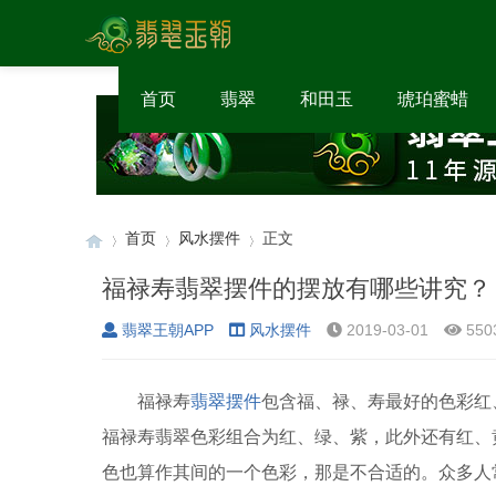
首页
翡翠
和田玉
琥珀蜜蜡
首页
风水摆件
正文
福禄寿翡翠摆件的摆放有哪些讲究？
翡翠王朝APP
风水摆件
2019-03-01
550
›
›
›
福禄寿
翡翠摆件
包含福、禄、寿最好的色彩红
福禄寿翡翠色彩组合为红、绿、紫，此外还有红、
色也算作其间的一个色彩，那是不合适的。众多人