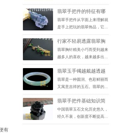
翡翠手把件的特征有哪
些？
翡翠手把件从字面上来理解就
是手上把玩的翡翠饰品，它...
行家不轻易透露翡翠胸
针的选购方法
翡翠胸针精美小巧而受到越来
越多人的喜欢，越来越多出...
翡翠玉手镯越戴越透越
戴越绿是为什么？
翡翠是一种圆润、色彩鲜丽而
又寓意吉祥的玉石。翡翠的...
翡翠手把件基础知识简
介
中国翡翠玉石文化历史悠久，
经久不衰，创新度不断提高...
便有