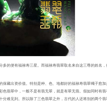
分多的便有福禄寿三星。而福禄寿翡翠取名来自这三尊的姓名，
的保藏出资价值。特别是种、色、地都好的福禄寿翡翠镯子愈加
彩色翡翠中，一般不是有翡无翠，就是有翠无翡。假如同时有翡
十分难见到。所以除了三色翡翠之外，古代的人还将别的两个翡