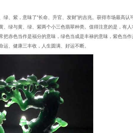
、绿、紫，意味了“长命、升官、发财”的吉兆。获得市场最高认
黄、绿与黄、绿、紫两个小三色翡翠种类。值得注意的是，有人
常把赤色当作是福分的意味，绿色当成是丰禄的意味，紫色当作
命运、健康三丰收，人生圆满、好运不断。