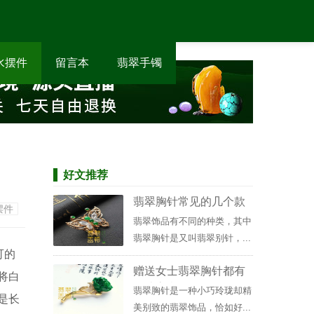
水摆件
留言本
翡翠手镯
好文推荐
翡翠胸针常见的几个款
摆件
式
翡翠饰品有不同的种类，其中
翡翠胸针是又叫翡翠别针，...
可的
赠送女士翡翠胸针都有
将白
哪些寓意？
翡翠胸针是一种小巧玲珑却精
是长
美别致的翡翠饰品，恰如好...