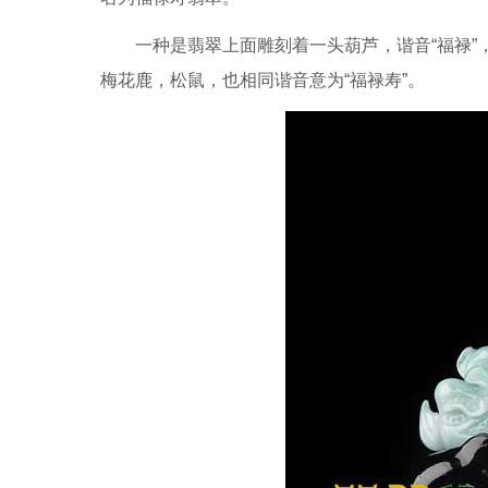
一种是翡翠上面雕刻着一头葫芦，谐音“福禄
梅花鹿，松鼠，也相同谐音意为“福禄寿”。