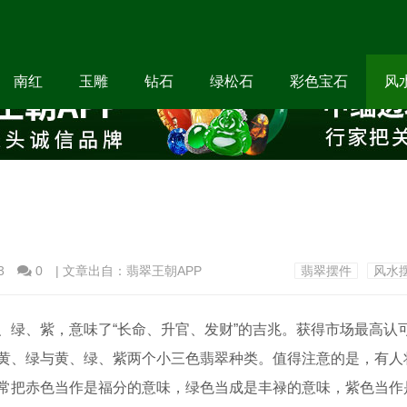
南红
玉雕
钻石
绿松石
彩色宝石
风
3
0
| 文章出自：翡翠王朝APP
翡翠摆件
风水
、绿、紫，意味了“长命、升官、发财”的吉兆。获得市场最高认
黄、绿与黄、绿、紫两个小三色翡翠种类。值得注意的是，有人
常把赤色当作是福分的意味，绿色当成是丰禄的意味，紫色当作