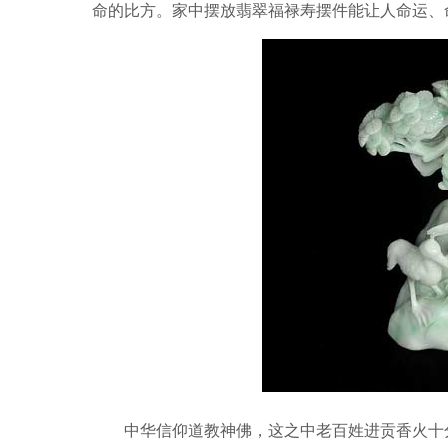
命的比方。家中摆放翡翠福禄寿摆件能让人命运、
中华信仰道教神佛，这之中老百姓进贡香火十