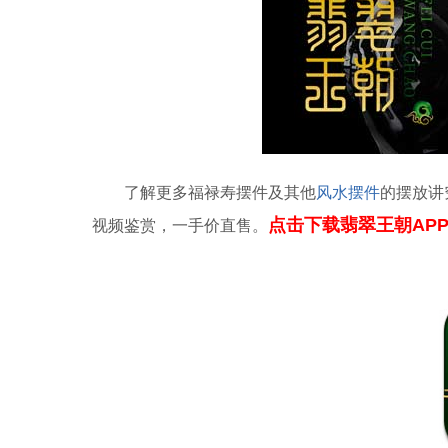
了解更多福禄寿摆件及其他
风水摆件
的摆放讲
点击下载翡翠王朝APP↓
视频鉴赏，一手价直售。