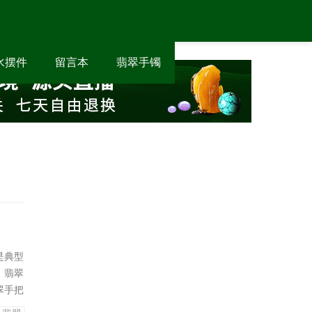
水摆件
留言本
翡翠手镯
是典型
，翡翠
翠手把
显得过