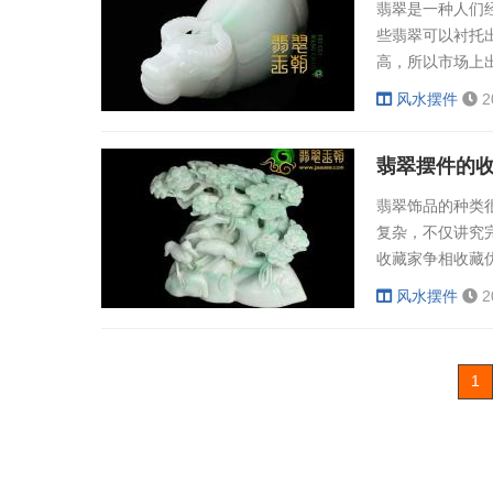
翡翠是一种人们
些翡翠可以衬托
高，所以市场上
价值连城的制品
风水摆件
2
件却是很少出现
在拍卖会上呢？
翡翠摆件的
致了翡翠摆件这款耗
翡翠饰品的种类
复杂，不仅讲究
收藏家争相收藏
高 根据当前的
风水摆件
2
在10万元以内
2、翡翠摆件市
需求量。一些高档.
1