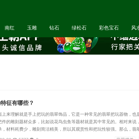
南红
玉雕
钻石
绿松石
彩色宝石
风
的特征有哪些？
面上来理解就是手上把玩的翡翠饰品，它是一种常见的翡翠把玩器物，也
把件的雕刻题材众多，比如说花鸟虫鱼等题材就是其中常见的。相对来说
单，材料耗费少，雕刻简洁精美，所以其观赏性和把玩性较强。那么，翡
征呢？一、形状小翡翠手把件的第一个特点是形状小，拿在手里把玩不会