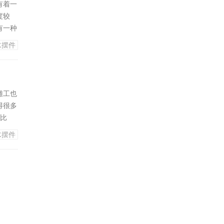
有着一
度较
有一种
翡翠摆
水摆件
少出现
这就导
雕工也
得很多
比
翠摆件
水摆件
了。
定的