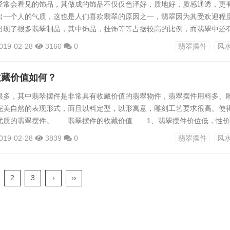
经常会看见的饰品，其做成的饰品不仅仅色泽好，质地好，质感通透，更
出一个人的气质，这也是人们喜欢翡翠的原因之一，翡翠因为其受欢迎程
出现了很多翡翠制品，其中饰品，挂饰等等占据较高的比例，而翡翠中还
，那就是翡翠摆件。 翡翠摆件拥有着较高的价值，但是令人奇怪的是
019-02-28
3160
0
翡翠摆件
风
在翡翠拍卖会上的，那么为什么这些价值连城，又特别珍贵的翡翠摆件很
 首先，因为翡翠摆件用料多，再加上现在市场上翡翠的价值又很高，
收藏价值如何？
...
很多，其中翡翠摆件是非常具有收藏价值的翡翠物件，翡翠摆件用料多、
完美自然的表现形式，而且以料定型，以形寓意，雕刻工艺要求很高。使
优质的翡翠摆件。 翡翠摆件的收藏价值 1、翡翠摆件价位低，性价
翡翠市场行情，翡翠摆件的价位比其它翡翠首饰低。通常来说，小的翡
019-02-28
3839
0
翡翠摆件
风
，中等的在几十万元左右，能够达到100万元以上的翡翠摆件就非常稀少
场的走势稳步上涨 近几年翡翠摆件市场的走势稳步上涨，总体上仍有一
..
2
3
›
››