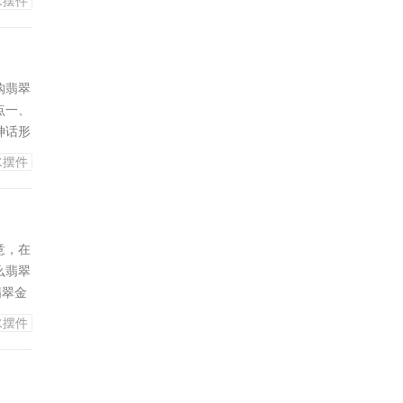
水摆件
经常性
光必
购翡翠
点一、
神话形
、健
水摆件
同的翡
，我们
意，在
么翡翠
翡翠金
。所以
水摆件
生意兴
天上的