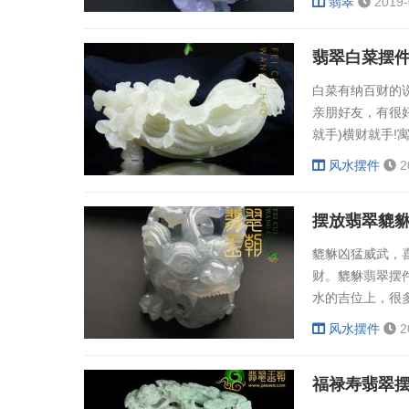
翡翠
2019-
大，玩起来灵活
成型。制作过程
翡翠白菜摆
种价值也只是玉石.
白菜有纳百财的
亲朋好友，有很
就手)横财就手
对玉有着独特的
风水摆件
2
着“百财”的谐音
玉白菜也代表着
摆放翡翠貔
利和高雅的...
貔貅凶猛威武，
财。貔貅翡翠摆
水的吉位上，很
吃四方，只挣不
风水摆件
2
公室的正财或偏
外，还有很多人
福禄寿翡翠
了之后，最好不..