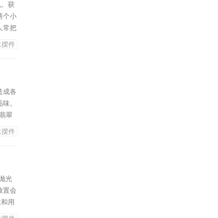
兆。获
两个小
人常把
福禄寿
水摆件
老百姓
尊神仙
造成各
品味。
翡翠
痕，那
水摆件
比较低
格会
抛光
放置会
抹和用
抵达养