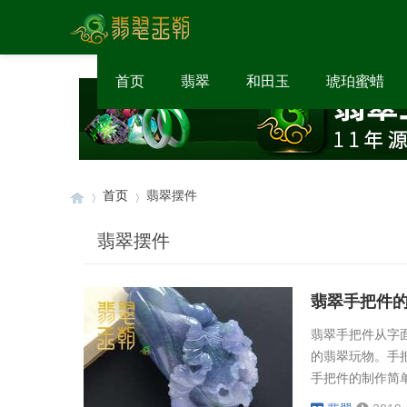
首页
翡翠
和田玉
琥珀蜜蜡
首页
翡翠摆件
翡翠摆件
›
›
翡翠手把件
翡翠手把件从字
的翡翠玩物。手
手把件的制作简
件有哪些具体特