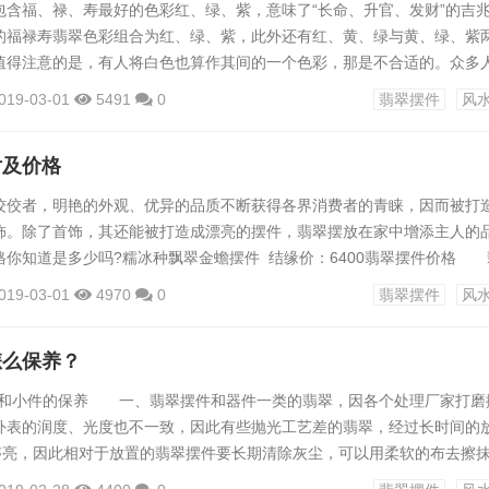
包含福、禄、寿最好的色彩红、绿、紫，意味了“长命、升官、发财”的吉
的福禄寿翡翠色彩组合为红、绿、紫，此外还有红、黄、绿与黄、绿、紫
值得注意的是，有人将白色也算作其间的一个色彩，那是不合适的。众多
的意味，绿色当成是丰禄的意味，紫色当作是长命的比方。家中摆放翡翠
019-03-01
5491
0
翡翠摆件
风
、命运、健康三丰收，人生圆满、好运不断。中华信仰道教神佛，这之中
的便有福禄寿三星。而福禄寿翡翠取名来自这三尊的姓名，便有寄托这三
片及价格
.
佼佼者，明艳的外观、优异的品质不断获得各界消费者的青睐，因而被打
饰。除了首饰，其还能被打造成漂亮的摆件，翡翠摆放在家中增添主人的
格你知道是多少吗?糯冰种飘翠金蟾摆件 结缘价：6400翡翠摆件价格 
根据翡翠的品质判断，如果表面有影响到美感的小瑕疵、内部有一些小裂
019-03-01
4970
0
翡翠摆件
风
低。其表面有油脂般或是玻璃般的光泽，如果光泽黯淡那么其价格自然是
多种多样，绿色、红色、青色等等，其中以绿色为佳，明艳的绿色翡翠价
怎么保养？
件和小件的保养 一、翡翠摆件和器件一类的翡翠，因各个处理厂家打磨
外表的润度、光度也不一致，因此有些抛光工艺差的翡翠，经过长时间的
不够亮，因此相对于放置的翡翠摆件要长期清除灰尘，可以用柔软的布去擦
刷掉上面的灰尘，也可以用柔软的羊皮长期擦抹。按前面的技巧通常都能