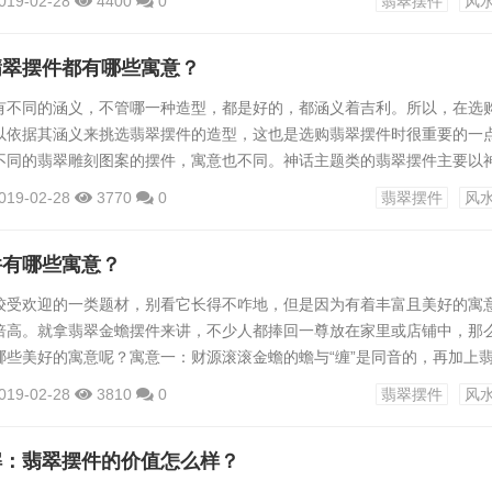
019-02-28
4400
0
翡翠摆件
风
 二、玩件、佩件、手镯、小件类的翡翠，通常是采取柔软的布或羊皮
盘玉、戴玉，可以恢复抛光时抛去的玉外表吸附水，让玉的润度增加，亮
翡翠摆件都有哪些寓意？
..
有不同的涵义，不管哪一种造型，都是好的，都涵义着吉利。所以，在选
以依据其涵义来挑选翡翠摆件的造型，这也是选购翡翠摆件时很重要的一
不同的翡翠雕刻图案的摆件，寓意也不同。神话主题类的翡翠摆件主要以
观音、翡翠佛、翡翠貔貅、翡翠佛手等等。它们的意义都是保佑人们安全
019-02-28
3770
0
翡翠摆件
风
也涵义着能使人诚心向善，悉心修行，达到正果。二、翡翠动物类摆件不
件，寓意也不同。1、翡翠动物类摆件中最代表意义的就是翡翠神龟摆件
件有哪些寓意？
...
较受欢迎的一类题材，别看它长得不咋地，但是因为有着丰富且美好的寓
倍高。就拿翡翠金蟾摆件来讲，不少人都捧回一尊放在家里或店铺中，那
哪些美好的寓意呢？寓意一：财源滚滚金蟾的蟾与“缠”是同音的，再加上
都会讲元宝与金蟾相搭配，要么是金蟾背着元宝，要么就是口中含着元宝
019-02-28
3810
0
翡翠摆件
风
意财源滚滚。经商之人的店铺中放置一款翡翠金蟾摆件是极佳的，能护佑
寓意二：镇宅驱邪传说天上月宫中有一只三条腿的蟾蜍，它有着法力，是
解：翡翠摆件的价值怎么样？
.