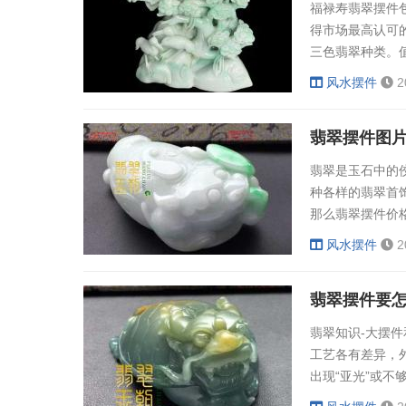
福禄寿翡翠摆件
得市场最高认可
三色翡翠种类。
赤色当作是福分
风水摆件
2
摆件能让人命运
进贡香火十分多
翡翠摆件图
的意义。福禄寿..
翡翠是玉石中的
种各样的翡翠首
那么翡翠摆件价
摆件的价格需要
风水摆件
2
么价格便有所降
的。翡翠的颜色
翡翠摆件要
贵...
翡翠知识-大摆
工艺各有差异，
出现“亚光”或
柔软的毛刷轻轻