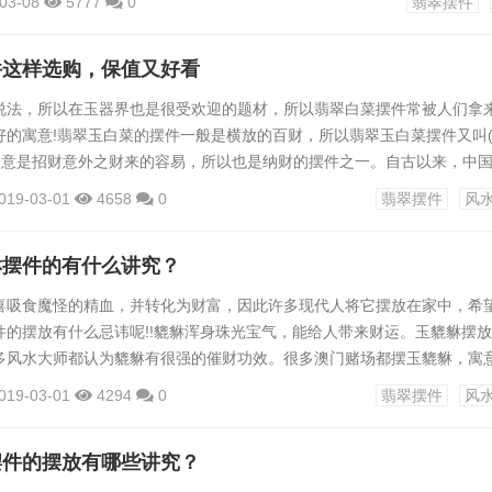
03-08
5777
0
翡翠摆件
有趣。二、用料少翡翠手把件不像其它翡翠饰品，需要精心雕琢，费时费
中，只要将手把件打造得足够圆润就好了，以便最大化的保留翡翠原石。
件这样选购，保值又好看
..
说法，所以在玉器界也是很受欢迎的题材，所以翡翠白菜摆件常被人们拿
好的寓意!翡翠玉白菜的摆件一般是横放的百财，所以翡翠玉白菜摆件又叫
!寓意是招财意外之财来的容易，所以也是纳财的摆件之一。自古以来，中
喜爱。清朝之后，上好的翡翠雕刻的翠玉摆件更是不可多得的宝贝。白菜
019-03-01
4658
0
翡翠摆件
风
，有着祝福财源广进的意思，而中国民间自古就有“白菜豆腐保平安”的说法
平安与健康。而且，白帮绿叶的白菜，还是清清白白的象征，寓意收藏者
貅摆件的有什么讲究？
喜吸食魔怪的精血，并转化为财富，因此许多现代人将它摆放在家中，希
件的摆放有什么忌讳呢!!貔貅浑身珠光宝气，能给人带来财运。玉貔貅摆
多风水大师都认为貔貅有很强的催财功效。很多澳门赌场都摆玉貔貅，寓
赔。貔貅对于那些收入有浮动的人更喜欢貔貅，通常都会把貔貅摆放在住
019-03-01
4294
0
翡翠摆件
风
财位上，摆放貔貅的时候切记将它的头朝门外，这样它才会从外面咬钱进
相信佩带貔貅在玩麻将时可以带来好运。但要切记一点，做摆件的貔貅，
摆件的摆放有哪些讲究？
.