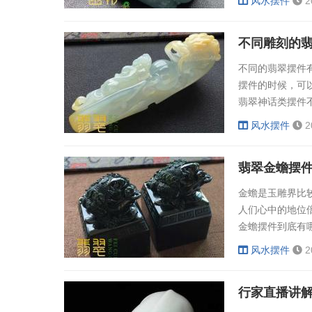
风水摆件
2
玉的良好效果。
的擦玉，除尘、
不同雕刻的
然。除此之外，戴.
不同的翡翠摆件
摆件的时候，可
翡翠神话类摆件
象为主，比翡翠
风水摆件
2
康、吉利如意，
翠雕刻图案的摆
翡翠金蟾摆
都知道，乌龟是长寿
金蟾是玉雕界比
人们心中的地位
金蟾摆件到底有
蟾摆件中，一般
风水摆件
2
翡翠金蟾摆件寓
隆，财源广进。
行家直播讲
仙物。所以翡翠..