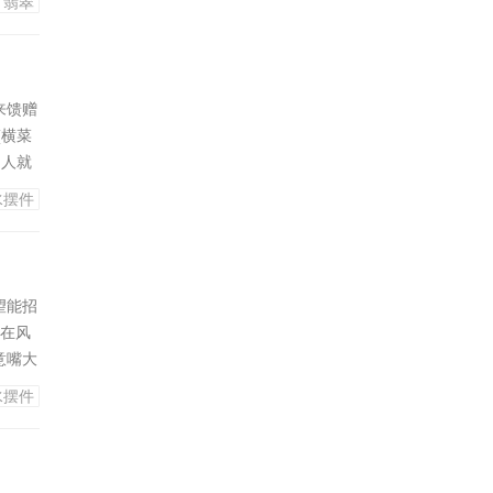
翡翠
力才能
不过这
来馈赠
(横菜
国人就
因有
水摆件
，翠
淡泊名
望能招
放在风
意嘴大
宅或办
水摆件
来。另
摆放好